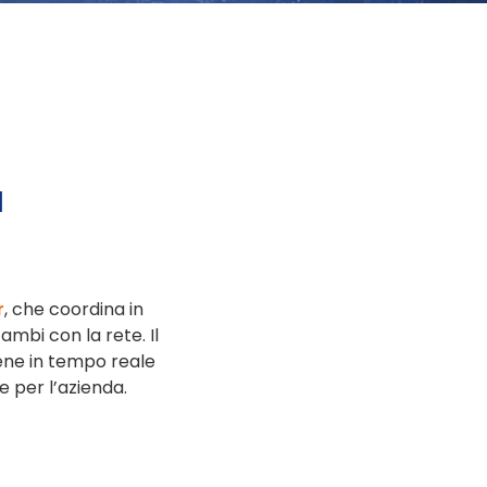
a
r
, che coordina in
mbi con la rete. Il
iene in tempo reale
 per l’azienda.